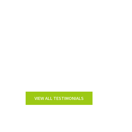
Donec vel sagittis orci. Sed quis
nulla idpulvinar malesuada e
maximus felis. Sed non risus
susci, ullamcorper mi ac
pharetrao. Donec tincidunt
viverra elit, et porttitor aur
bibendum eget. Vestibulum an
ipsum primis.
VIEW ALL TESTIMONIALS