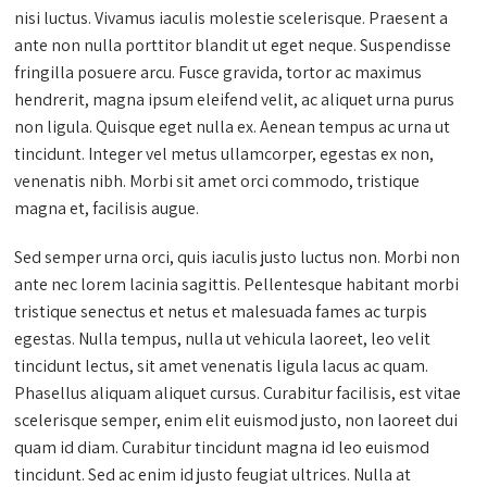
nisi luctus. Vivamus iaculis molestie scelerisque. Praesent a
ante non nulla porttitor blandit ut eget neque. Suspendisse
fringilla posuere arcu. Fusce gravida, tortor ac maximus
hendrerit, magna ipsum eleifend velit, ac aliquet urna purus
non ligula. Quisque eget nulla ex. Aenean tempus ac urna ut
tincidunt. Integer vel metus ullamcorper, egestas ex non,
venenatis nibh. Morbi sit amet orci commodo, tristique
magna et, facilisis augue.
Sed semper urna orci, quis iaculis justo luctus non. Morbi non
ante nec lorem lacinia sagittis. Pellentesque habitant morbi
tristique senectus et netus et malesuada fames ac turpis
egestas. Nulla tempus, nulla ut vehicula laoreet, leo velit
tincidunt lectus, sit amet venenatis ligula lacus ac quam.
Phasellus aliquam aliquet cursus. Curabitur facilisis, est vitae
scelerisque semper, enim elit euismod justo, non laoreet dui
quam id diam. Curabitur tincidunt magna id leo euismod
tincidunt. Sed ac enim id justo feugiat ultrices. Nulla at