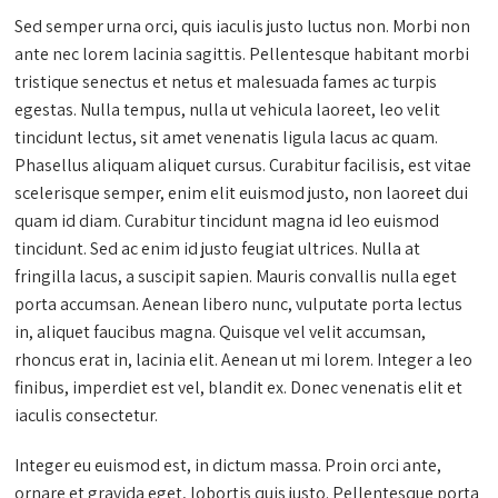
Sed semper urna orci, quis iaculis justo luctus non. Morbi non
ante nec lorem lacinia sagittis. Pellentesque habitant morbi
tristique senectus et netus et malesuada fames ac turpis
egestas. Nulla tempus, nulla ut vehicula laoreet, leo velit
tincidunt lectus, sit amet venenatis ligula lacus ac quam.
Phasellus aliquam aliquet cursus. Curabitur facilisis, est vitae
scelerisque semper, enim elit euismod justo, non laoreet dui
quam id diam. Curabitur tincidunt magna id leo euismod
tincidunt. Sed ac enim id justo feugiat ultrices. Nulla at
fringilla lacus, a suscipit sapien. Mauris convallis nulla eget
porta accumsan. Aenean libero nunc, vulputate porta lectus
in, aliquet faucibus magna. Quisque vel velit accumsan,
rhoncus erat in, lacinia elit. Aenean ut mi lorem. Integer a leo
finibus, imperdiet est vel, blandit ex. Donec venenatis elit et
iaculis consectetur.
Integer eu euismod est, in dictum massa. Proin orci ante,
ornare et gravida eget, lobortis quis justo. Pellentesque porta