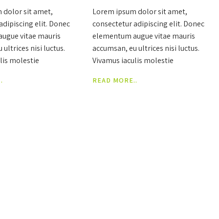
 dolor sit amet,
Lorem ipsum dolor sit amet,
adipiscing elit. Donec
consectetur adipiscing elit. Donec
ugue vitae mauris
elementum augue vitae mauris
ultrices nisi luctus.
accumsan, eu ultrices nisi luctus.
lis molestie
Vivamus iaculis molestie
 Praesent a ante non
scelerisque. Praesent a ante non
.
READ MORE..
or blandit ut eget
nulla porttitor blandit ut eget
ndisse fringilla
neque. Suspendisse fringilla
. Fusce gravida, tortor
posuere arcu. Fusce gravida, tortor
hendrerit, magna
ac maximus hendrerit, magna
d velit, ac aliquet urna
ipsum eleifend velit, ac aliquet urna
gula. Quisque eget nulla
purus non ligula. Quisque eget nulla