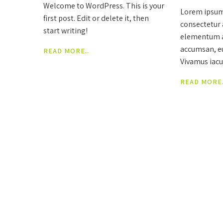
Welcome to WordPress. This is your
Lorem ipsum
first post. Edit or delete it, then
consectetur 
start writing!
elementum a
accumsan, eu 
READ MORE..
Vivamus iacu
scelerisque.
READ MORE.
nulla porttit
neque. Suspe
posuere arcu
ac maximus 
ipsum eleifen
purus non li