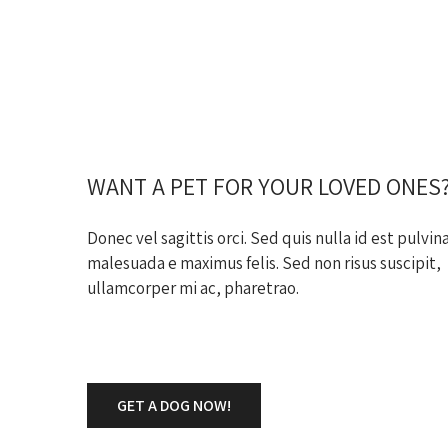
S
WANT A PET FOR YOUR LOVED ONES
Donec vel sagittis orci. Sed quis nulla id est pulvin
malesuada e maximus felis. Sed non risus suscipit,
ullamcorper mi ac, pharetrao.
GET A DOG NOW!