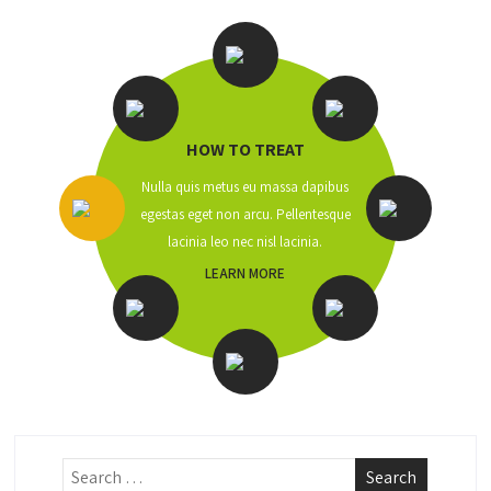
HOW TO TREAT
Nulla quis metus eu massa dapibus
egestas eget non arcu. Pellentesque
lacinia leo nec nisl lacinia.
LEARN MORE