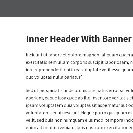
Inner Header With Banner
Incidunt ut labore et dolore magnam aliquam quaera
exercitationem ullam corporis suscipit laboriosam, 
iure reprehenderit qui in ea voluptate velit esse qua
quo voluptas nulla pariatur?
Sed ut perspiciatis unde omnis iste natus error sit
aperiam, eaque ipsa quae ab illo inventore veritatis 
ipsam voluptatem quia voluptas sit aspernatur aut od
voluptatem sequi nesciunt. Neque porro quisquam est,
velit, sed quia non numquam eius modi tempora inci
enim ad minima veniam, quis nostrum exercitationem u