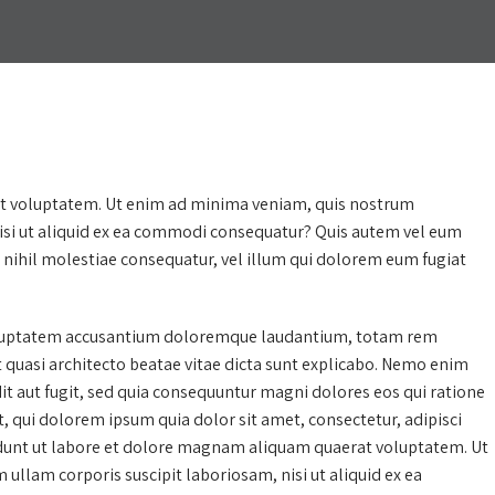
t voluptatem. Ut enim ad minima veniam, quis nostrum
nisi ut aliquid ex ea commodi consequatur? Quis autem vel eum
m nihil molestiae consequatur, vel illum qui dolorem eum fugiat
 voluptatem accusantium doloremque laudantium, totam rem
et quasi architecto beatae vitae dicta sunt explicabo. Nemo enim
it aut fugit, sed quia consequuntur magni dolores eos qui ratione
 qui dolorem ipsum quia dolor sit amet, consectetur, adipisci
dunt ut labore et dolore magnam aliquam quaerat voluptatem. Ut
llam corporis suscipit laboriosam, nisi ut aliquid ex ea