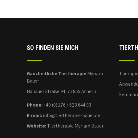
SO FINDEN SIE MICH
TIERTH
Ganzheitliche Tiertherapie
Myriam
Therapi
Bauer
Anwendu
Hanauer Straße 94, 77855 Achern
Seminar
Phone:
+49 (0) 176 / 623 644 93
E-mail:
info@tiertherapie-bauer.de
Website:
Tiertherapie Myriam Bauer